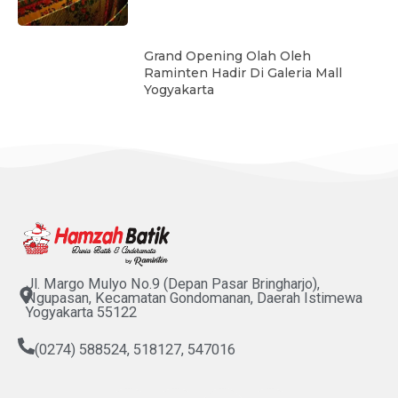
Grand Opening Olah Oleh
Raminten Hadir Di Galeria Mall
Yogyakarta
Jl. Margo Mulyo No.9 (Depan Pasar Bringharjo),
Ngupasan, Kecamatan Gondomanan, Daerah Istimewa
Yogyakarta 55122
(0274) 588524, 518127, 547016
F
I
T
Y