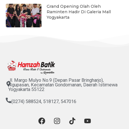
Grand Opening Olah Oleh
Raminten Hadir Di Galeria Mall
Yogyakarta
Jl. Margo Mulyo No.9 (Depan Pasar Bringharjo),
Ngupasan, Kecamatan Gondomanan, Daerah Istimewa
Yogyakarta 55122
(0274) 588524, 518127, 547016
F
I
T
Y
a
n
i
o