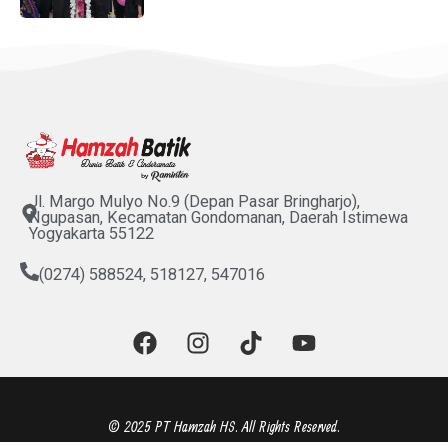
Jl. Margo Mulyo No.9 (Depan Pasar Bringharjo),
Ngupasan, Kecamatan Gondomanan, Daerah Istimewa
Yogyakarta 55122
(0274) 588524, 518127, 547016
F
I
T
Y
a
n
i
o
c
s
k
u
e
t
t
t
b
a
o
u
© 2025 PT Hamzah HS. All Rights Reserved.