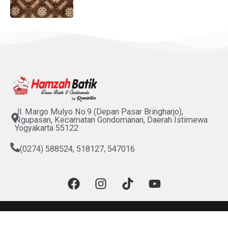
Jl. Margo Mulyo No.9 (Depan Pasar Bringharjo),
Ngupasan, Kecamatan Gondomanan, Daerah Istimewa
Yogyakarta 55122
(0274) 588524, 518127, 547016
F
I
T
Y
a
n
i
o
c
s
k
u
e
t
t
t
b
a
o
u
© 2025 PT Hamzah HS. All Rights Reserved.