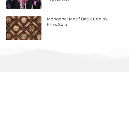
Mengenal Motif Batik Ceplok
Khas Solo
Jl. Margo Mulyo No.9 (Depan Pasar Bringharjo),
Ngupasan, Kecamatan Gondomanan, Daerah Istimewa
Yogyakarta 55122
(0274) 588524, 518127, 547016