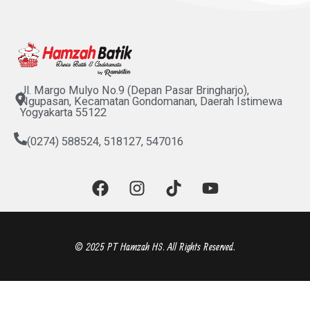
Jl. Margo Mulyo No.9 (Depan Pasar Bringharjo),
Ngupasan, Kecamatan Gondomanan, Daerah Istimewa
Yogyakarta 55122
(0274) 588524, 518127, 547016
F
I
T
Y
a
n
i
o
c
s
k
u
e
t
t
t
b
a
o
u
© 2025 PT Hamzah HS. All Rights Reserved.
o
g
k
b
o
r
e
k
a