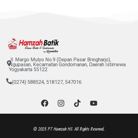
Jl. Margo Mulyo No.9 (Depan Pasar Bringharjo),
Ngupasan, Kecamatan Gondomanan, Daerah Istimewa
Yogyakarta 55122
(0274) 588524, 518127, 547016
F
I
T
Y
a
n
i
o
c
s
k
u
e
t
t
t
b
a
o
u
© 2025 PT Hamzah HS. All Rights Reserved.
o
g
k
b