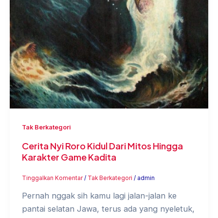
Tak Berkategori
Cerita Nyi Roro Kidul Dari Mitos Hingga
Karakter Game Kadita
Tinggalkan Komentar
/
Tak Berkategori
/
admin
Pernah nggak sih kamu lagi jalan-jalan ke
pantai selatan Jawa, terus ada yang nyeletuk,