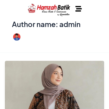
Lewati
Post
ke
pagination
konten
Author name: admin