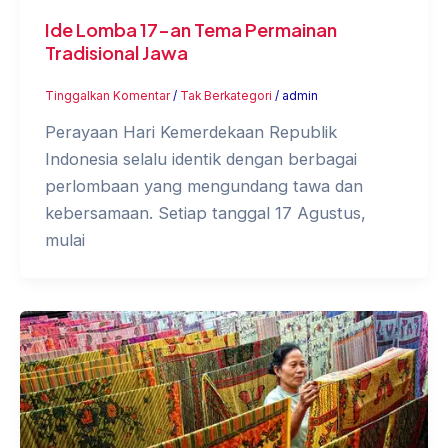
Ide Lomba 17-an Tema Permainan
Tradisional Jawa
Tinggalkan Komentar
/
Tak Berkategori
/
admin
Perayaan Hari Kemerdekaan Republik
Indonesia selalu identik dengan berbagai
perlombaan yang mengundang tawa dan
kebersamaan. Setiap tanggal 17 Agustus,
mulai