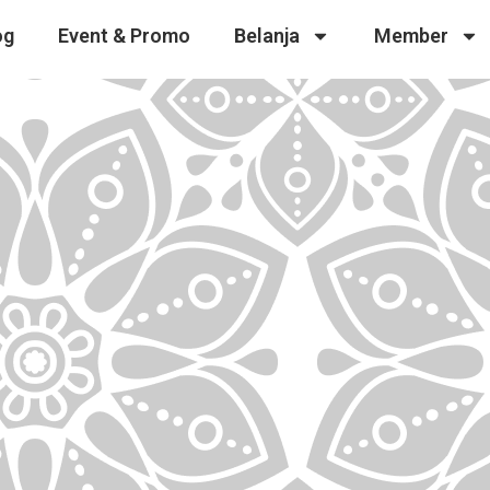
og
Event & Promo
Belanja
Member