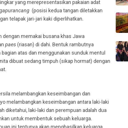
ingkar yang merepresentasikan pakaian adat
gapurancang
(posisi kedua tangan diletakkan
an telapak jari-jari kaki diperlihatkan.
kan dengan memakai busana khas Jawa
san
paes
(riasan) di dahi. Bentuk rambutnya
a bagian atas dan menggunakan sunduk mentul
wanita dibuat sedang timpuh (sikap hormat) dengan
hat.
bersila melambangkan keseimbangan dan
nyo melambangkan keseimbangan antara laki-laki
 diketahui, laki-laki dan perempuan adalah dua
uhkan untuk membentuk sebuah keluarga.
puan ini tentunya akan menghasilkan keluarga