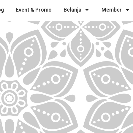
og
Event & Promo
Belanja
Member