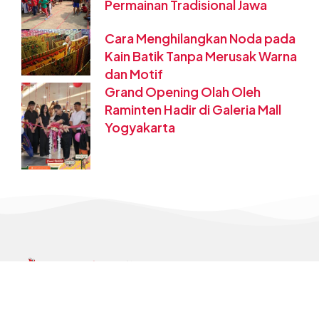
Permainan Tradisional Jawa
Cara Menghilangkan Noda pada
Kain Batik Tanpa Merusak Warna
dan Motif
Grand Opening Olah Oleh
Raminten Hadir di Galeria Mall
Yogyakarta
Jl. Margo Mulyo No.9 (Depan Pasar Bringharjo),
Ngupasan, Kecamatan Gondomanan, Daerah Istimewa