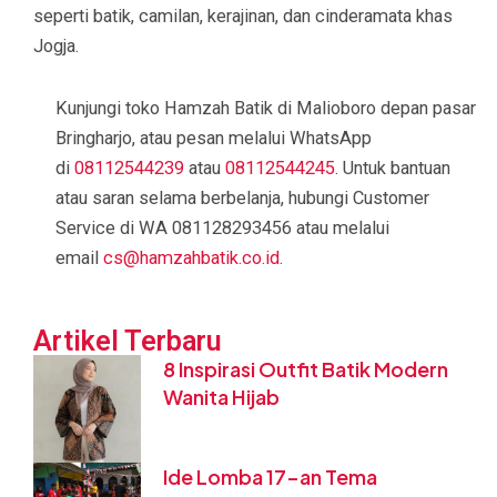
seperti batik, camilan, kerajinan, dan cinderamata khas
Jogja.
Kunjungi toko Hamzah Batik di Malioboro depan pasar
Bringharjo, atau pesan melalui WhatsApp
di
08112544239
atau
08112544245
. Untuk bantuan
atau saran selama berbelanja, hubungi Customer
Service di WA 081128293456 atau melalui
email
cs@hamzahbatik.co.id
.
Artikel Terbaru
8 Inspirasi Outfit Batik Modern
Wanita Hijab
Ide Lomba 17-an Tema