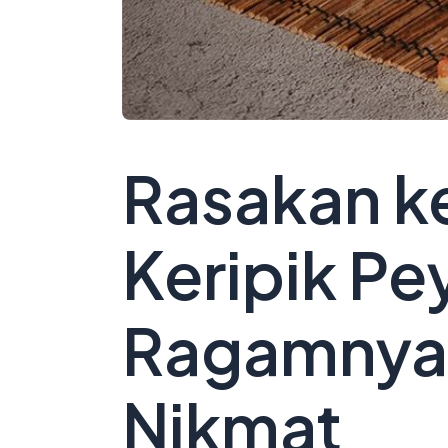
Rasakan k
Keripik Pe
Ragamnya
Nikmat