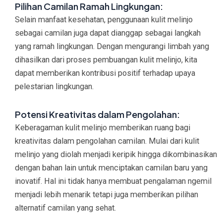
Pilihan Camilan Ramah Lingkungan:
Selain manfaat kesehatan, penggunaan kulit melinjo
sebagai camilan juga dapat dianggap sebagai langkah
yang ramah lingkungan. Dengan mengurangi limbah yang
dihasilkan dari proses pembuangan kulit melinjo, kita
dapat memberikan kontribusi positif terhadap upaya
pelestarian lingkungan.
Potensi Kreativitas dalam Pengolahan:
Keberagaman kulit melinjo memberikan ruang bagi
kreativitas dalam pengolahan camilan. Mulai dari kulit
melinjo yang diolah menjadi keripik hingga dikombinasikan
dengan bahan lain untuk menciptakan camilan baru yang
inovatif. Hal ini tidak hanya membuat pengalaman ngemil
menjadi lebih menarik tetapi juga memberikan pilihan
alternatif camilan yang sehat.