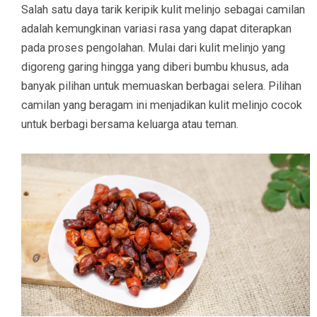
Salah satu daya tarik keripik kulit melinjo sebagai camilan
adalah kemungkinan variasi rasa yang dapat diterapkan
pada proses pengolahan. Mulai dari kulit melinjo yang
digoreng garing hingga yang diberi bumbu khusus, ada
banyak pilihan untuk memuaskan berbagai selera. Pilihan
camilan yang beragam ini menjadikan kulit melinjo cocok
untuk berbagi bersama keluarga atau teman.