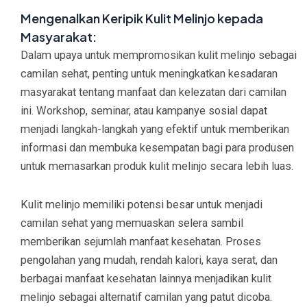
Mengenalkan Keripik Kulit Melinjo kepada
Masyarakat:
Dalam upaya untuk mempromosikan kulit melinjo sebagai
camilan sehat, penting untuk meningkatkan kesadaran
masyarakat tentang manfaat dan kelezatan dari camilan
ini. Workshop, seminar, atau kampanye sosial dapat
menjadi langkah-langkah yang efektif untuk memberikan
informasi dan membuka kesempatan bagi para produsen
untuk memasarkan produk kulit melinjo secara lebih luas.
Kulit melinjo memiliki potensi besar untuk menjadi
camilan sehat yang memuaskan selera sambil
memberikan sejumlah manfaat kesehatan. Proses
pengolahan yang mudah, rendah kalori, kaya serat, dan
berbagai manfaat kesehatan lainnya menjadikan kulit
melinjo sebagai alternatif camilan yang patut dicoba.