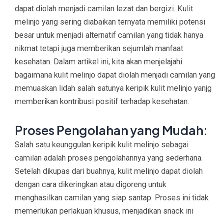
dapat diolah menjadi camilan lezat dan bergizi. Kulit
melinjo yang sering diabaikan ternyata memiliki potensi
besar untuk menjadi alternatif camilan yang tidak hanya
nikmat tetapi juga memberikan sejumlah manfaat
kesehatan. Dalam artikel ini, kita akan menjelajahi
bagaimana kulit melinjo dapat diolah menjadi camilan yang
memuaskan lidah salah satunya keripik kulit melinjo yanjg
memberikan kontribusi positif terhadap kesehatan.
Proses Pengolahan yang Mudah:
Salah satu keunggulan keripik kulit melinjo sebagai
camilan adalah proses pengolahannya yang sederhana.
Setelah dikupas dari buahnya, kulit melinjo dapat diolah
dengan cara dikeringkan atau digoreng untuk
menghasilkan camilan yang siap santap. Proses ini tidak
memerlukan perlakuan khusus, menjadikan snack ini