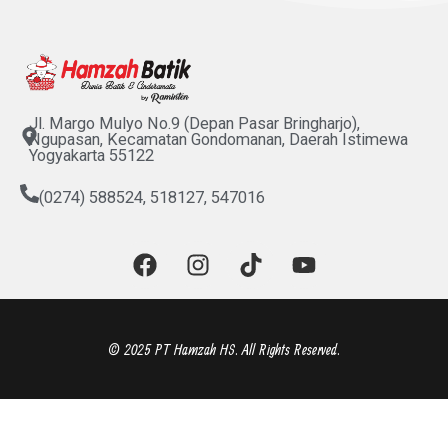
Jl. Margo Mulyo No.9 (Depan Pasar Bringharjo),
Ngupasan, Kecamatan Gondomanan, Daerah Istimewa
Yogyakarta 55122
(0274) 588524, 518127, 547016
F
I
T
Y
a
n
i
o
c
s
k
u
e
t
t
t
b
a
o
u
© 2025 PT Hamzah HS. All Rights Reserved.
o
g
k
b
o
r
e
k
a
m