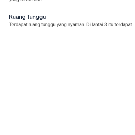
Ruang Tunggu
Terdapat ruang tunggu yang nyaman. Di lantai 3 itu terdapat
kursi panjang yang bisa digunakan sebagai tempat
menunggu keluarga atau teman anda yang sedang
berbelanja.
Mushola
Selain itu di lantai 3 ini terdapat mushola yang bersih dan
perlengkapan alat sholat, serta terdapat sandal kayu untuk
berwudhu. Di samping mushola juga terdapat tempat
wudhu tersendiri. Sehingga membuat nyaman beribadah.
Toilet
Hamzah Batik memiliki toilet yang bersih dan nyaman.
Yang menjadi khas, karena gayung yang digunakan