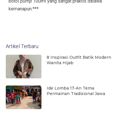
botol
pump
100ml yang sangat praktis dibawa
kemanapun.***
Artikel Terbaru
8 Inspirasi Outfit Batik Modern
Wanita Hijab
Ide Lomba 17-An Tema
Permainan Tradisional Jawa
Cara Menghilangkan Noda Pada
Kain Batik Tanpa Merusak Warna