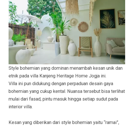
Style bohemian yang dominan menambah kesan unik dan
etnik pada villa Kanjeng Heritage Home Jogja ini.
Villa ini pun didukung dengan perpaduan desain gaya
bohemian yang cukup kental. Nuansa tersebut bisa terlihat
mulai dari fasad, pintu masuk hingga setiap sudut pada
interior villa.
Kesan yang diberikan dari style bohemian yaitu “ramai”,