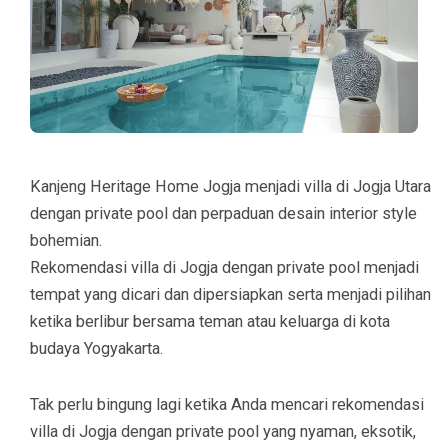
Kanjeng Heritage Home Jogja menjadi villa di Jogja Utara
dengan private pool dan perpaduan desain interior style
bohemian.
Rekomendasi villa di Jogja dengan private pool menjadi
tempat yang dicari dan dipersiapkan serta menjadi pilihan
ketika berlibur bersama teman atau keluarga di kota
budaya Yogyakarta.
Tak perlu bingung lagi ketika Anda mencari rekomendasi
villa di Jogja dengan private pool yang nyaman, eksotik,