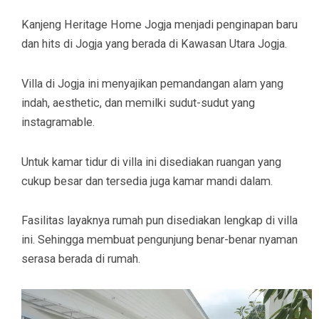
Kanjeng Heritage Home Jogja menjadi penginapan baru
dan hits di Jogja yang berada di Kawasan Utara Jogja.
Villa di Jogja ini menyajikan pemandangan alam yang
indah, aesthetic, dan memilki sudut-sudut yang
instagramable.
Untuk kamar tidur di villa ini disediakan ruangan yang
cukup besar dan tersedia juga kamar mandi dalam.
Fasilitas layaknya rumah pun disediakan lengkap di villa
ini. Sehingga membuat pengunjung benar-benar nyaman
serasa berada di rumah.