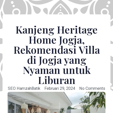
Kanjeng Heritage
Home Jogja,
Rekomendasi Villa
di Jogja yang
Nyaman untuk
Liburan
SEO HamzahBatik
Februari 29, 2024
No Comments