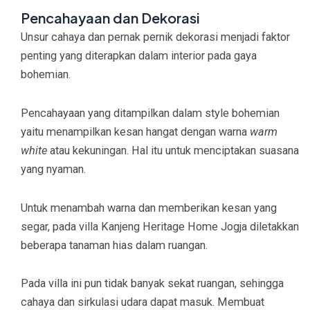
Pencahayaan dan Dekorasi
Unsur cahaya dan pernak pernik dekorasi menjadi faktor
penting yang diterapkan dalam interior pada gaya
bohemian.
Pencahayaan yang ditampilkan dalam style bohemian
yaitu menampilkan kesan hangat dengan warna
warm
white
atau kekuningan. Hal itu untuk menciptakan suasana
yang nyaman.
Untuk menambah warna dan memberikan kesan yang
segar, pada villa Kanjeng Heritage Home Jogja diletakkan
beberapa tanaman hias dalam ruangan.
Pada villa ini pun tidak banyak sekat ruangan, sehingga
cahaya dan sirkulasi udara dapat masuk. Membuat