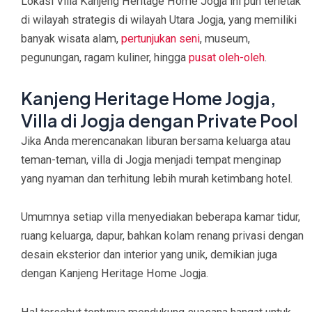
Lokasi Villa Kanjeng Heritage Home Jogja ini pun terletak
di wilayah strategis di wilayah Utara Jogja, yang memiliki
banyak wisata alam,
pertunjukan seni
, museum,
pegunungan, ragam kuliner, hingga
pusat oleh-oleh
.
Kanjeng Heritage Home Jogja,
Villa di Jogja dengan Private Pool
Jika Anda merencanakan liburan bersama keluarga atau
teman-teman, villa di Jogja menjadi tempat menginap
yang nyaman dan terhitung lebih murah ketimbang hotel.
Umumnya setiap villa menyediakan beberapa kamar tidur,
ruang keluarga, dapur, bahkan kolam renang privasi dengan
desain eksterior dan interior yang unik, demikian juga
dengan Kanjeng Heritage Home Jogja.