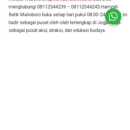
menghubungi 08112544239 – 08112544245.Hamzah
Batik Malioboro buka setiap hari pukul 08.00-24.00 WIB ini
hadir sebagai pusat oleh-oleh terlengkap di Jogja. Juga
sebagai pusat aksi, atraksi, dan edukasi budaya
Jawa.Hamzah Batik terus berkomitmen menjadi tempat
wisata budaya sekaligus belanja di Jogja yang bisa
menjadi destinasi wisata andalan para wisatawan. Puas
belanja oleh-oleh andalan khas Jogja, dimana lagi kalau
bukan di Hamzah Batik Malioboro. Kami nantikan
kunjungan Anda di Hamzah Batik Malioboro.Yuk segera
dapatkan promo Ramadan 2023 dan jadwalkan bulan
Ramadan ini untuk belanja keperluan Ramadan dan
Lebaran anda di Hamzah Batik Malioboro, serta
menikmati menu kuliner