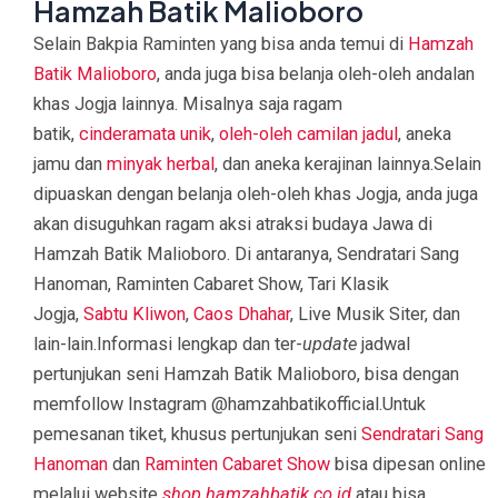
Hamzah Batik Malioboro
Selain Bakpia Raminten yang bisa anda temui di
Hamzah
Batik Malioboro
, anda juga bisa belanja oleh-oleh andalan
khas Jogja lainnya. Misalnya saja ragam
batik,
cinderamata unik
,
oleh-oleh camilan jadul
, aneka
jamu dan
minyak herbal
, dan aneka kerajinan lainnya.Selain
dipuaskan dengan belanja oleh-oleh khas Jogja, anda juga
akan disuguhkan ragam aksi atraksi budaya Jawa di
Hamzah Batik Malioboro. Di antaranya, Sendratari Sang
Hanoman, Raminten Cabaret Show, Tari Klasik
Jogja,
Sabtu Kliwon
,
Caos Dhahar
, Live Musik Siter, dan
lain-lain.Informasi lengkap dan ter-
update
jadwal
pertunjukan seni Hamzah Batik Malioboro, bisa dengan
memfollow Instagram @hamzahbatikofficial.Untuk
pemesanan tiket, khusus pertunjukan seni
Sendratari Sang
Hanoman
dan
Raminten Cabaret Show
bisa dipesan online
melalui website
shop.hamzahbatik.co.id
atau bisa